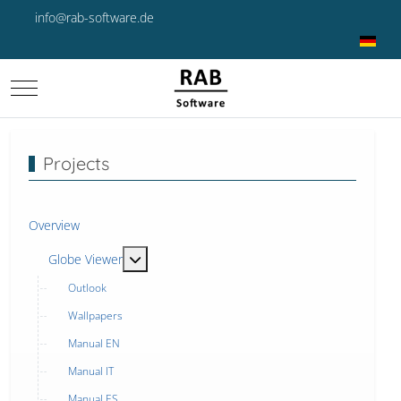
info@rab-software.de
Select yo
Mobile Menu Toggle
Projects
Overview
MOD_MENU_TOGGLE_SUBMENU_LABEL
Globe Viewer
Outlook
Wallpapers
Manual EN
Manual IT
Manual ES