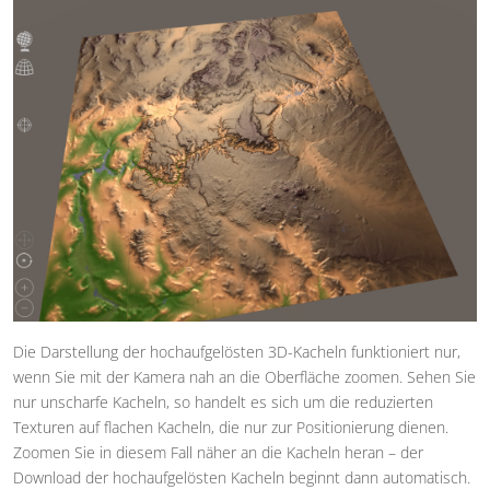
Die Darstellung der hochaufgelösten 3D-Kacheln funktioniert nur,
wenn Sie mit der Kamera nah an die Oberfläche zoomen. Sehen Sie
nur unscharfe Kacheln, so handelt es sich um die reduzierten
Texturen auf flachen Kacheln, die nur zur Positionierung dienen.
Zoomen Sie in diesem Fall näher an die Kacheln heran – der
Download der hochaufgelösten Kacheln beginnt dann automatisch.