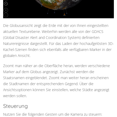
Die Globusansicht zeigt die Erde mit der von Ihnen eingestellten
aktuellen Texturebene. Weiterhin werden alle von der GDACS
(Global Disaster Alert and Coordination System) definierten
Naturereignisse dargestellt. Für das Laden der hochaufgelösten 3D-
Kachel-Szenen finden sich ebenfalls alle verfügbaren Marker in der
globalen Ansicht.
Zoomt man näher an die Oberfläche heran, werden verschiedene
Marker auf dem Globus angezeigt. Zunächst werden die
Staatsnamen eingeblendet. Zoomt man weiter heran erscheinen
die Stadtnamen der entsprechenden Gegend. Über die
Ansichtsoptionen können Sie einstellen, welche Städte angezeigt
werden sollen.
Steuerung
Nutzen Sie die folgenden Gesten um die Kamera zu steuern: