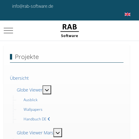
info@rab-software.de
Sprache 
Mobile Menu Toggle
Projekte
Übersicht
MOD_MENU_TOGGLE_SUBMENU_LABEL
Globe Viewer
Ausblick
Wallpapers
Handbuch DE
MOD_MENU_TOGGLE_SUBMENU_LABEL
Globe Viewer Mars