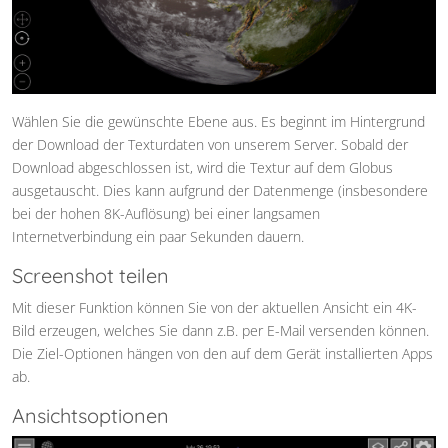
Wählen Sie die gewünschte Ebene aus. Es beginnt im Hintergrund
der Download der Texturdaten von unserem Server. Sobald der
Download abgeschlossen ist, wird die Textur auf dem Globus
ausgetauscht. Dies kann aufgrund der Datenmenge (insbesondere
bei der hohen 8K-Auflösung) bei einer langsamen
Internetverbindung ein paar Sekunden dauern.
Screenshot teilen
Mit dieser Funktion können Sie von der aktuellen Ansicht ein 4K-
Bild erzeugen, welches Sie dann z.B. per E-Mail versenden können.
Die Ziel-Optionen hängen von den auf dem Gerät installierten Apps
ab.
Ansichtsoptionen