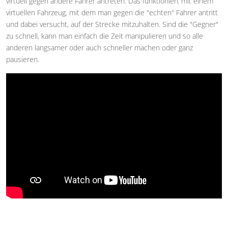
virtuell gegen andere Fahrer antreten. Das funktioniert mit einem
virtuellen Fahrzeug, mit dem man gegen die "echten" Fahrer antritt
und dabei versucht, auf der Strecke mitzuhalten. Sind die "Gegner"
zu schnell, kann man einfach die Zeit manipulieren und so alle
anderen langsamer oder auch schneller machen oder ganz
pausieren.