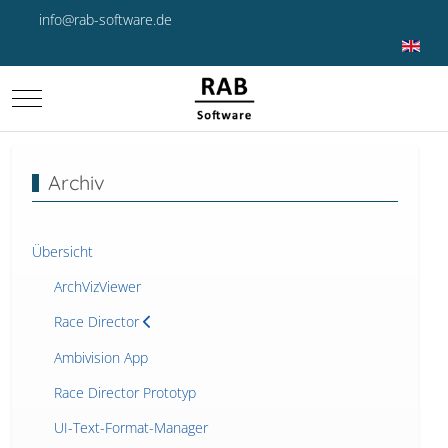
info@rab-software.de
Sprache 
Mobile Menu Toggle
Archiv
Übersicht
ArchVizViewer
Race Director
Ambivision App
Race Director Prototyp
UI-Text-Format-Manager