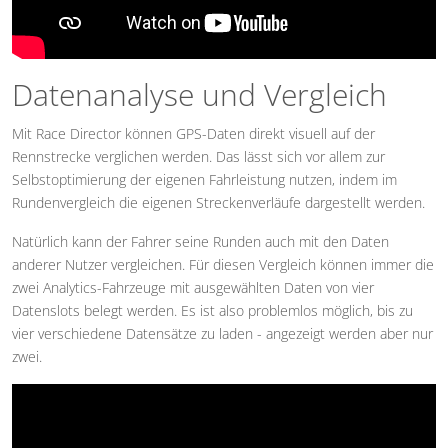
Datenanalyse und Vergleich
Mit Race Director können GPS-Daten direkt visuell auf der
Rennstrecke verglichen werden. Das lässt sich vor allem zur
Selbstoptimierung der eigenen Fahrleistung nutzen, indem im
Rundenvergleich die eigenen Streckenverläufe dargestellt werden.
Natürlich kann der Fahrer seine Runden auch mit den Daten
anderer Nutzer vergleichen. Für diesen Vergleich können immer die
zwei Analytics-Fahrzeuge mit ausgewählten Daten von vier
Datenslots belegt werden. Es ist also problemlos möglich, bis zu
vier verschiedene Datensätze zu laden - angezeigt werden aber nur
zwei.