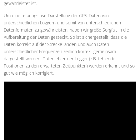
gewährleistet ist.
Um eine reibungslose Darstellung der GPS-Daten von
unterschiedlichen Loggern und somit von unterschiedlichen
Datenformaten zu gewährleisten, haben wir große Sorgfalt in die
Aufbereitung der Daten gesteckt. So ist sichergestellt, dass die
Daten korrekt auf der Strecke landen und auch Daten
unterschiedlicher Frequenzen zeitlich korrekt gemeinsam
dargestellt werden. Datenfehler der Logger (z.B. fehlende
Positionen zu den erwarteten Zeitpunkten) werden erkannt und so
gut wie möglich korrigiert.