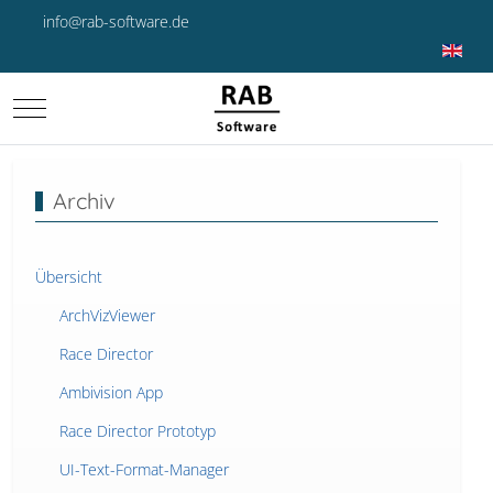
info@rab-software.de
Sprache 
Mobile Menu Toggle
Archiv
Übersicht
ArchVizViewer
Race Director
Ambivision App
Race Director Prototyp
UI-Text-Format-Manager