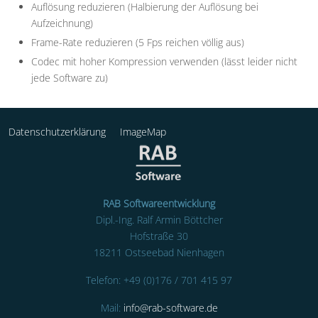
Auflösung reduzieren (Halbierung der Auflösung bei
Aufzeichnung)
Frame-Rate reduzieren (5 Fps reichen völlig aus)
Codec mit hoher Kompression verwenden (lässt leider nicht
jede Software zu)
Datenschutzerklärung
ImageMap
RAB Softwareentwicklung
Dipl.-Ing. Ralf Armin Böttcher
Hofstraße 30
18211 Ostseebad Nienhagen
Telefon: +49 (0)176 / 701 415 97
Mail:
info@rab-software.de