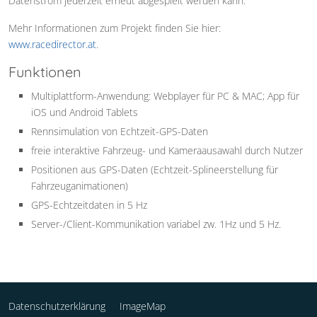
Datenstrom jederzeit erneut abgespielt werden kann.
Mehr Informationen zum Projekt finden Sie hier:
www.racedirector.at
.
Funktionen
Multiplattform-Anwendung: Webplayer für PC & MAC; App für
iOS und Android Tablets
Rennsimulation von Echtzeit-GPS-Daten
freie interaktive Fahrzeug- und Kameraausawahl durch Nutzer
Positionen aus GPS-Daten (Echtzeit-Splineerstellung für
Fahrzeuganimationen)
GPS-Echtzeitdaten in 5 Hz
Server-/Client-Kommunikation variabel zw. 1Hz und 5 Hz.
Datenschutzerklärung
ImageMap