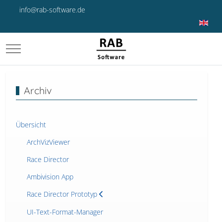
info@rab-software.de
Sprache 
Mobile Menu Toggle
Archiv
Übersicht
ArchVizViewer
Race Director
Ambivision App
Race Director Prototyp
UI-Text-Format-Manager