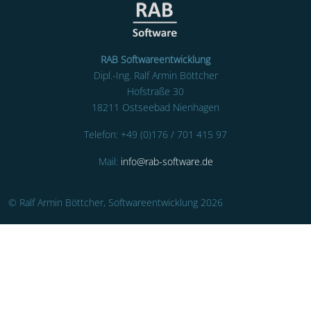
RAB Softwareentwicklung
Dipl.-Ing. Ralf Armin Böttcher
Hofstraße 30
18211 Ostseebad Nienhagen
Telefon: +49 (0)176 / 701 415 97
Mail:
info@rab-software.de
© Ralf Armin Böttcher, Softwareentwicklung 2026