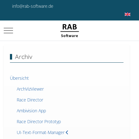
info@rab-software.de
Sprache 
Mobile Menu Toggle
Archiv
Übersicht
ArchVizViewer
Race Director
Ambivision App
Race Director Prototyp
UI-Text-Format-Manager