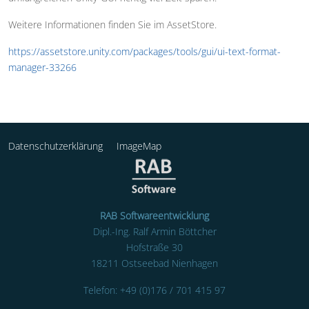
Weitere Informationen finden Sie im AssetStore.
https://assetstore.unity.com/packages/tools/gui/ui-text-format-
manager-33266
Datenschutzerklärung
ImageMap
RAB Softwareentwicklung
Dipl.-Ing. Ralf Armin Böttcher
Hofstraße 30
18211 Ostseebad Nienhagen
Telefon: +49 (0)176 / 701 415 97