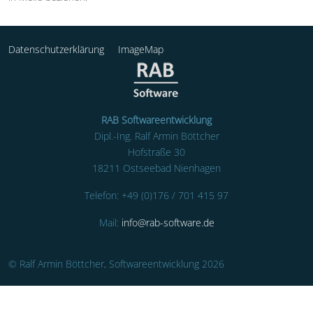
Datenschutzerklärung
ImageMap
RAB Softwareentwicklung
Dipl.-Ing. Ralf Armin Böttcher
Hofstraße 30
18211 Ostseebad Nienhagen
Telefon: +49 (0)176 / 701 415 97
Mail:
info@rab-software.de
© Ralf Armin Böttcher, Softwareentwicklung 2026