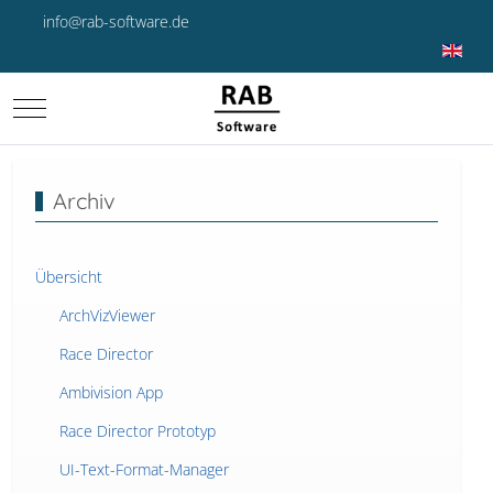
info@rab-software.de
Sprache 
Mobile Menu Toggle
Archiv
Übersicht
ArchVizViewer
Race Director
Ambivision App
Race Director Prototyp
UI-Text-Format-Manager