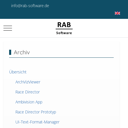
info@rab-software.de
Sprache 
Mobile Menu Toggle
Archiv
Übersicht
ArchVizViewer
Race Director
Ambivision App
Race Director Prototyp
UI-Text-Format-Manager