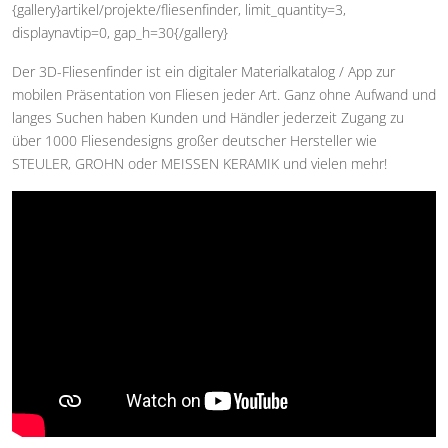
{gallery}artikel/projekte/fliesenfinder, limit_quantity=3,
displaynavtip=0, gap_h=30{/gallery}
Der 3D-Fliesenfinder ist ein digitaler Materialkatalog / App zur
mobilen Präsentation von Fliesen jeder Art. Ganz ohne Aufwand und
langes Suchen haben Kunden und Händler jederzeit Zugang zu
über 1000 Fliesendesigns großer deutscher Hersteller wie
STEULER, GROHN oder MEISSEN KERAMIK und vielen mehr!